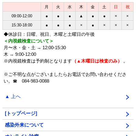
月
火
水
木
金
土
日
祝
09:00-12:00
●
●
●
▲
●
●
×
×
15:30-18:00
●
●
●
×
●
×
×
×
◆休診日：日曜、祝日、木曜と土曜日の午後
＜内視鏡検査について＞
月〜水・金・土 → 12:00-15:30
木 → 9:00-12:00
※内視鏡検査は予約制となります
（▲木曜日は検査のみ）
。
※ご不明な点がございましたらお電話でお問い合わせくださ
い。☎ 084-983-0088
▲ 上へ
[トップページ]
感染外来について